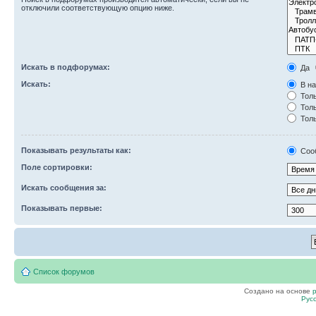
отключили соответствующую опцию ниже.
Искать в подфорумах:
Да
Искать:
В на
Толь
Толь
Толь
Показывать результаты как:
Соо
Поле сортировки:
Искать сообщения за:
Показывать первые:
Список форумов
Создано на основе
Рус