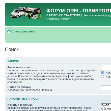
ФОРУМ
OREL-TRANSPORT
ОРЛОВСКИЙ ТРАНСПОРТ | Неофициальный форум 
Орловской области
Список форумов
Поиск
ЗАПРОС
Ключевые слова:
Вы можете использовать
+
, чтобы определить слова, которые должны
Иска
быть в результатах, и
-
для слов, которых в результатах быть не
должно. Вы можете разделить слова символом
|
для поиска любого
Иска
слова из списка. Используйте
*
в качестве шаблона для частичного
совпадения.
Поиск по автору:
Используйте * в качестве шаблона.
ПАРАМЕТРЫ ЗАПРОСА
Искать в форумах:
Выберите форум или форумы, в которых будет произведён поиск.
Поиск в подфорумах производится автоматически, если вы не