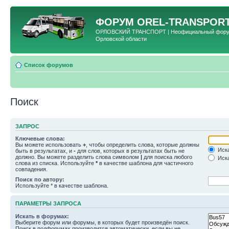
ФОРУМ
OREL-TRANSPORT
ОРЛОВСКИЙ ТРАНСПОРТ | Неофициальный форум 
Орловской области
Список форумов
Поиск
ЗАПРОС
Ключевые слова:
Вы можете использовать
+
, чтобы определить слова, которые должны
Иска
быть в результатах, и
-
для слов, которых в результатах быть не
должно. Вы можете разделить слова символом
|
для поиска любого
Иска
слова из списка. Используйте
*
в качестве шаблона для частичного
совпадения.
Поиск по автору:
Используйте * в качестве шаблона.
ПАРАМЕТРЫ ЗАПРОСА
Искать в форумах:
Выберите форум или форумы, в которых будет произведён поиск.
Поиск в подфорумах производится автоматически, если вы не