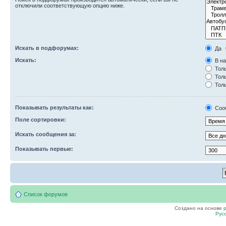
отключили соответствующую опцию ниже.
Искать в подфорумах:
Да
Искать:
В на
Толь
Толь
Толь
Показывать результаты как:
Соо
Поле сортировки:
Искать сообщения за:
Показывать первые:
Список форумов
Создано на основе
Рус