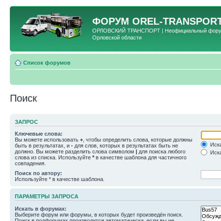
ФОРУМ
OREL-TRANSPORT
ОРЛОВСКИЙ ТРАНСПОРТ | Неофициальный форум 
Орловской области
Список форумов
Поиск
ЗАПРОС
Ключевые слова:
Вы можете использовать
+
, чтобы определить слова, которые должны
Иска
быть в результатах, и
-
для слов, которых в результатах быть не
должно. Вы можете разделить слова символом
|
для поиска любого
Иска
слова из списка. Используйте
*
в качестве шаблона для частичного
совпадения.
Поиск по автору:
Используйте * в качестве шаблона.
ПАРАМЕТРЫ ЗАПРОСА
Искать в форумах:
Выберите форум или форумы, в которых будет произведён поиск.
Поиск в подфорумах производится автоматически, если вы не