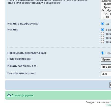
отключили соответствующую опцию ниже.
Искать в подфорумах:
Да
Искать:
В на
Толь
Толь
Толь
Показывать результаты как:
Соо
Поле сортировки:
Искать сообщения за:
Показывать первые:
Список форумов
Создано на основе
Рус