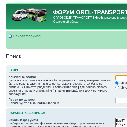
ФОРУМ
OREL-TRANSPORT
ОРЛОВСКИЙ ТРАНСПОРТ | Неофициальный форум 
Орловской области
Список форумов
Поиск
ЗАПРОС
Ключевые слова:
Вы можете использовать
+
, чтобы определить слова, которые должны
Иска
быть в результатах, и
-
для слов, которых в результатах быть не
должно. Вы можете разделить слова символом
|
для поиска любого
Иска
слова из списка. Используйте
*
в качестве шаблона для частичного
совпадения.
Поиск по автору:
Используйте * в качестве шаблона.
ПАРАМЕТРЫ ЗАПРОСА
Искать в форумах:
Выберите форум или форумы, в которых будет произведён поиск.
Поиск в подфорумах производится автоматически, если вы не