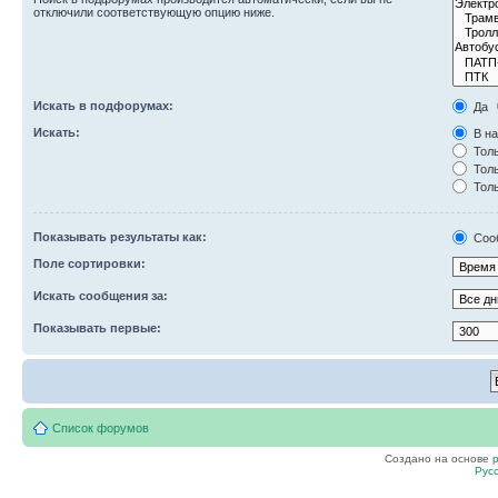
отключили соответствующую опцию ниже.
Искать в подфорумах:
Да
Искать:
В на
Толь
Толь
Толь
Показывать результаты как:
Соо
Поле сортировки:
Искать сообщения за:
Показывать первые:
Список форумов
Создано на основе
Рус