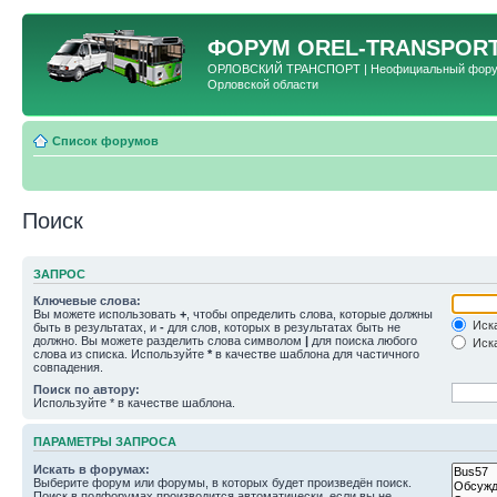
ФОРУМ
OREL-TRANSPORT
ОРЛОВСКИЙ ТРАНСПОРТ | Неофициальный форум 
Орловской области
Список форумов
Поиск
ЗАПРОС
Ключевые слова:
Вы можете использовать
+
, чтобы определить слова, которые должны
Иска
быть в результатах, и
-
для слов, которых в результатах быть не
должно. Вы можете разделить слова символом
|
для поиска любого
Иска
слова из списка. Используйте
*
в качестве шаблона для частичного
совпадения.
Поиск по автору:
Используйте * в качестве шаблона.
ПАРАМЕТРЫ ЗАПРОСА
Искать в форумах:
Выберите форум или форумы, в которых будет произведён поиск.
Поиск в подфорумах производится автоматически, если вы не