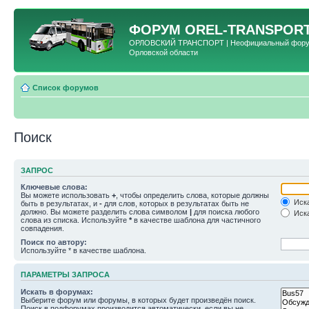
ФОРУМ
OREL-TRANSPORT
ОРЛОВСКИЙ ТРАНСПОРТ | Неофициальный форум 
Орловской области
Список форумов
Поиск
ЗАПРОС
Ключевые слова:
Вы можете использовать
+
, чтобы определить слова, которые должны
Иска
быть в результатах, и
-
для слов, которых в результатах быть не
должно. Вы можете разделить слова символом
|
для поиска любого
Иска
слова из списка. Используйте
*
в качестве шаблона для частичного
совпадения.
Поиск по автору:
Используйте * в качестве шаблона.
ПАРАМЕТРЫ ЗАПРОСА
Искать в форумах:
Выберите форум или форумы, в которых будет произведён поиск.
Поиск в подфорумах производится автоматически, если вы не