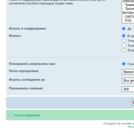
отключили соответствующую опцию ниже.
Искать в подфорумах:
Да
Искать:
В на
Толь
Толь
Толь
Показывать результаты как:
Соо
Поле сортировки:
Искать сообщения за:
Показывать первые:
Список форумов
Создано на основе
Рус