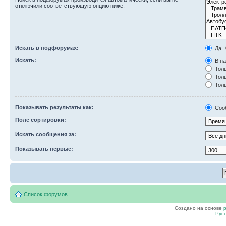
отключили соответствующую опцию ниже.
Искать в подфорумах:
Да
Искать:
В на
Толь
Толь
Толь
Показывать результаты как:
Соо
Поле сортировки:
Искать сообщения за:
Показывать первые:
Список форумов
Создано на основе
Рус