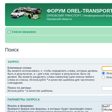
ФОРУМ
OREL-TRANSPORT
ОРЛОВСКИЙ ТРАНСПОРТ | Неофициальный форум 
Орловской области
Список форумов
Поиск
ЗАПРОС
Ключевые слова:
Вы можете использовать
+
, чтобы определить слова, которые должны
Иска
быть в результатах, и
-
для слов, которых в результатах быть не
должно. Вы можете разделить слова символом
|
для поиска любого
Иска
слова из списка. Используйте
*
в качестве шаблона для частичного
совпадения.
Поиск по автору:
Используйте * в качестве шаблона.
ПАРАМЕТРЫ ЗАПРОСА
Искать в форумах:
Выберите форум или форумы, в которых будет произведён поиск.
Поиск в подфорумах производится автоматически, если вы не