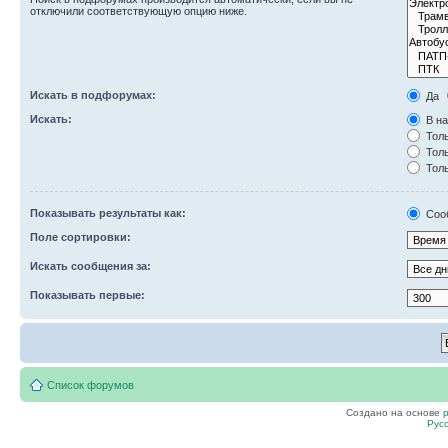
отключили соответствующую опцию ниже.
Искать в подфорумах:
Да
Искать:
В на
Толь
Толь
Толь
Показывать результаты как:
Соо
Поле сортировки:
Искать сообщения за:
Показывать первые:
Список форумов
Создано на основе
Рус