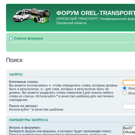
ФОРУМ
OREL-TRANSPORT
ОРЛОВСКИЙ ТРАНСПОРТ | Неофициальный форум 
Орловской области
Список форумов
Поиск
ЗАПРОС
Ключевые слова:
Вы можете использовать
+
, чтобы определить слова, которые должны
Иска
быть в результатах, и
-
для слов, которых в результатах быть не
должно. Вы можете разделить слова символом
|
для поиска любого
Иска
слова из списка. Используйте
*
в качестве шаблона для частичного
совпадения.
Поиск по автору:
Используйте * в качестве шаблона.
ПАРАМЕТРЫ ЗАПРОСА
Искать в форумах:
Выберите форум или форумы, в которых будет произведён поиск.
Поиск в подфорумах производится автоматически, если вы не