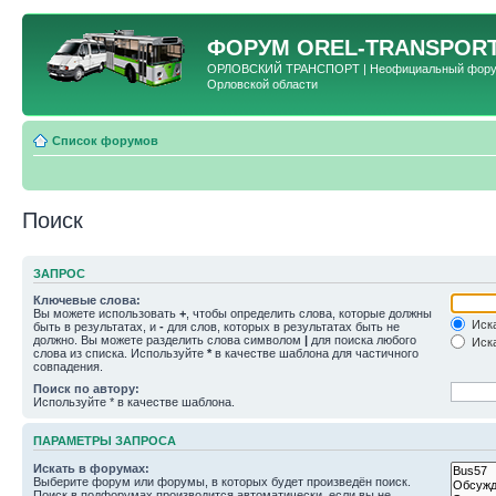
ФОРУМ
OREL-TRANSPORT
ОРЛОВСКИЙ ТРАНСПОРТ | Неофициальный форум 
Орловской области
Список форумов
Поиск
ЗАПРОС
Ключевые слова:
Вы можете использовать
+
, чтобы определить слова, которые должны
Иска
быть в результатах, и
-
для слов, которых в результатах быть не
должно. Вы можете разделить слова символом
|
для поиска любого
Иска
слова из списка. Используйте
*
в качестве шаблона для частичного
совпадения.
Поиск по автору:
Используйте * в качестве шаблона.
ПАРАМЕТРЫ ЗАПРОСА
Искать в форумах:
Выберите форум или форумы, в которых будет произведён поиск.
Поиск в подфорумах производится автоматически, если вы не