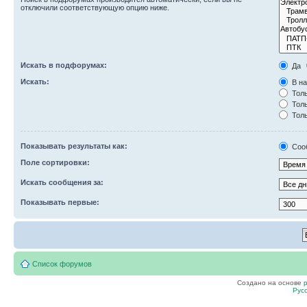
отключили соответствующую опцию ниже.
Искать в подфорумах:
Да
Искать:
В на
Толь
Толь
Толь
Показывать результаты как:
Соо
Поле сортировки:
Искать сообщения за:
Показывать первые:
Список форумов
Создано на основе
Рус