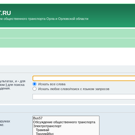
.RU
общественного транспорта Орла и Орловской области
ультатах, и
-
для
Искать все слова
олом
|
для поиска
адения.
Искать любое слово/поиск с языком запросов
орумах
же.