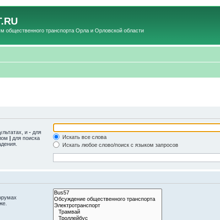
.RU
общественного транспорта Орла и Орловской области
ультатах, и
-
для
Искать все слова
олом
|
для поиска
адения.
Искать любое слово/поиск с языком запросов
орумах
же.