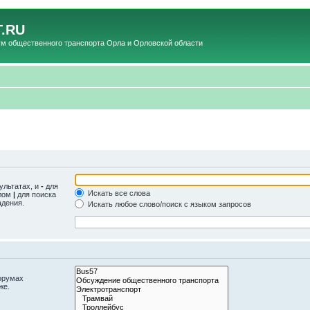
.RU
общественного транспорта Орла и Орловской области
ультатах, и
-
для
Искать все слова
олом
|
для поиска
адения.
Искать любое слово/поиск с языком запросов
орумах
же.