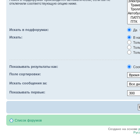
отключили соответствующую опцию ниже.
Искать в подфорумах:
Да
Искать:
В на
Толь
Толь
Толь
Показывать результаты как:
Соо
Поле сортировки:
Искать сообщения за:
Показывать первые:
Список форумов
Создано на основе
Рус