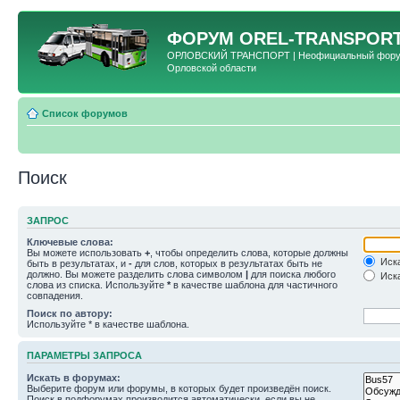
ФОРУМ
OREL-TRANSPORT
ОРЛОВСКИЙ ТРАНСПОРТ | Неофициальный форум 
Орловской области
Список форумов
Поиск
ЗАПРОС
Ключевые слова:
Вы можете использовать
+
, чтобы определить слова, которые должны
Иска
быть в результатах, и
-
для слов, которых в результатах быть не
должно. Вы можете разделить слова символом
|
для поиска любого
Иска
слова из списка. Используйте
*
в качестве шаблона для частичного
совпадения.
Поиск по автору:
Используйте * в качестве шаблона.
ПАРАМЕТРЫ ЗАПРОСА
Искать в форумах:
Выберите форум или форумы, в которых будет произведён поиск.
Поиск в подфорумах производится автоматически, если вы не