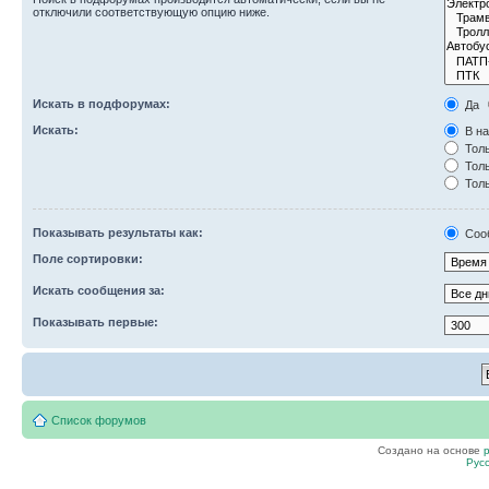
отключили соответствующую опцию ниже.
Искать в подфорумах:
Да
Искать:
В на
Толь
Толь
Толь
Показывать результаты как:
Соо
Поле сортировки:
Искать сообщения за:
Показывать первые:
Список форумов
Создано на основе
Рус