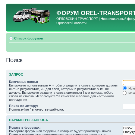
ФОРУМ
OREL-TRANSPORT
ОРЛОВСКИЙ ТРАНСПОРТ | Неофициальный форум 
Орловской области
Список форумов
Поиск
ЗАПРОС
Ключевые слова:
Вы можете использовать
+
, чтобы определить слова, которые должны
Иска
быть в результатах, и
-
для слов, которых в результатах быть не
должно. Вы можете разделить слова символом
|
для поиска любого
Иска
слова из списка. Используйте
*
в качестве шаблона для частичного
совпадения.
Поиск по автору:
Используйте * в качестве шаблона.
ПАРАМЕТРЫ ЗАПРОСА
Искать в форумах:
Выберите форум или форумы, в которых будет произведён поиск.
Поиск в подфорумах производится автоматически, если вы не