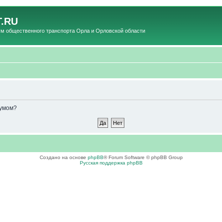
.RU
общественного транспорта Орла и Орловской области
румом?
Создано на основе
phpBB
® Forum Software © phpBB Group
Русская поддержка phpBB