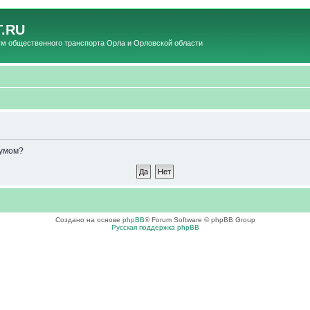
.RU
общественного транспорта Орла и Орловской области
румом?
Создано на основе
phpBB
® Forum Software © phpBB Group
Русская поддержка phpBB