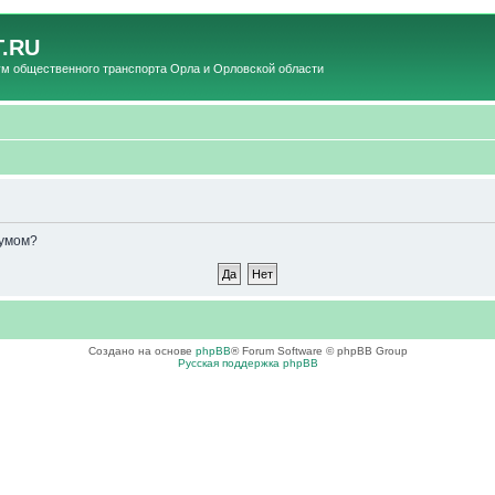
.RU
общественного транспорта Орла и Орловской области
румом?
Создано на основе
phpBB
® Forum Software © phpBB Group
Русская поддержка phpBB