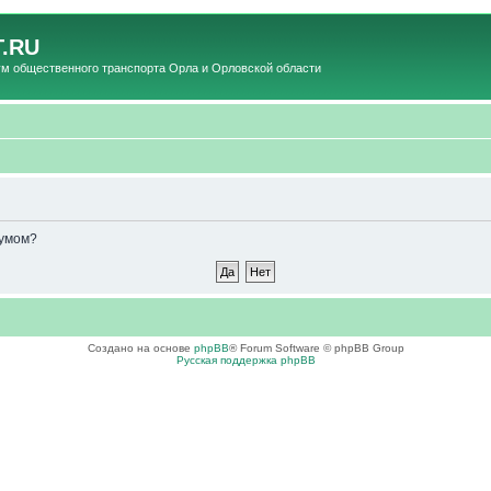
.RU
общественного транспорта Орла и Орловской области
румом?
Создано на основе
phpBB
® Forum Software © phpBB Group
Русская поддержка phpBB