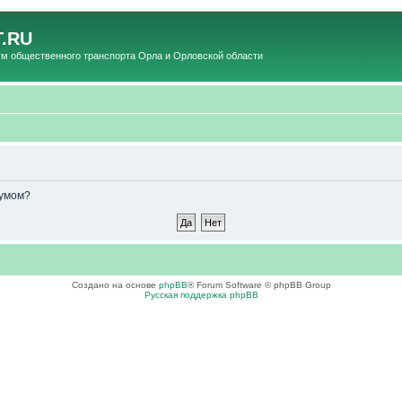
.RU
общественного транспорта Орла и Орловской области
румом?
Создано на основе
phpBB
® Forum Software © phpBB Group
Русская поддержка phpBB