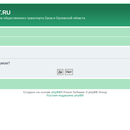
.RU
общественного транспорта Орла и Орловской области
румом?
Создано на основе
phpBB
® Forum Software © phpBB Group
Русская поддержка phpBB