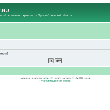
.RU
общественного транспорта Орла и Орловской области
румом?
Создано на основе
phpBB
® Forum Software © phpBB Group
Русская поддержка phpBB