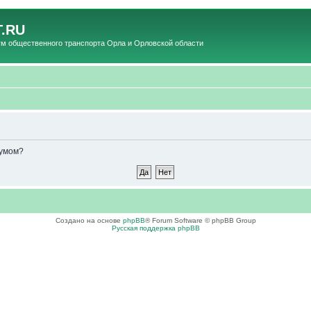
.RU
общественного транспорта Орла и Орловской области
румом?
Создано на основе
phpBB
® Forum Software © phpBB Group
Русская поддержка phpBB