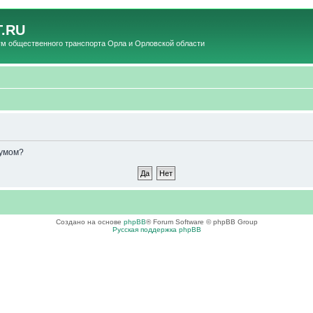
.RU
общественного транспорта Орла и Орловской области
румом?
Создано на основе
phpBB
® Forum Software © phpBB Group
Русская поддержка phpBB