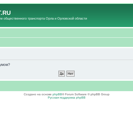
.RU
общественного транспорта Орла и Орловской области
румом?
Создано на основе
phpBB
® Forum Software © phpBB Group
Русская поддержка phpBB