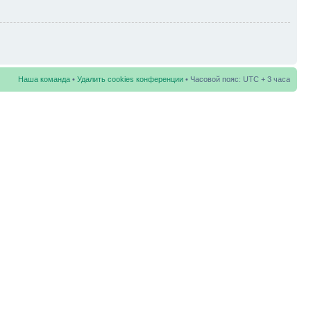
Наша команда
•
Удалить cookies конференции
• Часовой пояс: UTC + 3 часа