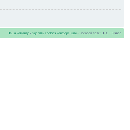
Наша команда
•
Удалить cookies конференции
• Часовой пояс: UTC + 3 часа