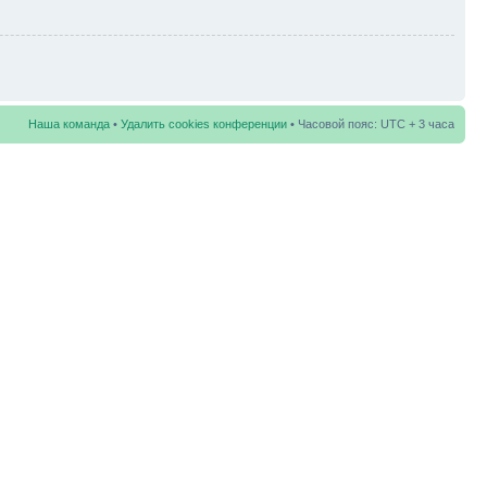
Наша команда
•
Удалить cookies конференции
• Часовой пояс: UTC + 3 часа