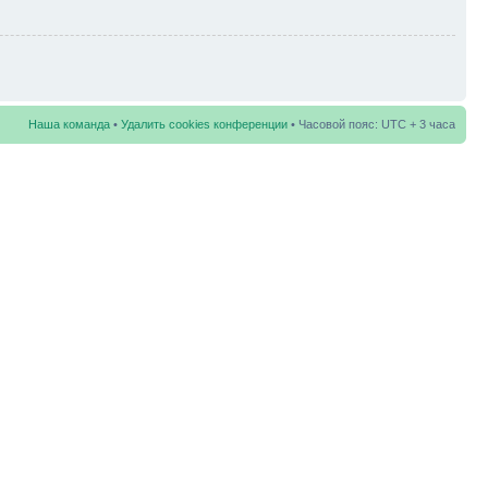
Наша команда
•
Удалить cookies конференции
• Часовой пояс: UTC + 3 часа