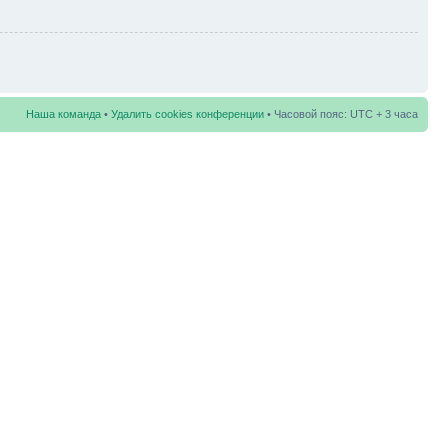
Наша команда
•
Удалить cookies конференции
• Часовой пояс: UTC + 3 часа