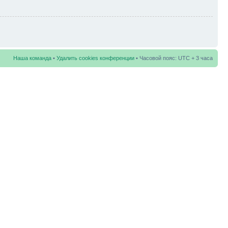
Наша команда
•
Удалить cookies конференции
• Часовой пояс: UTC + 3 часа