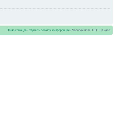
Наша команда
•
Удалить cookies конференции
• Часовой пояс: UTC + 3 часа