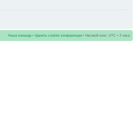
Наша команда
•
Удалить cookies конференции
• Часовой пояс: UTC + 3 часа