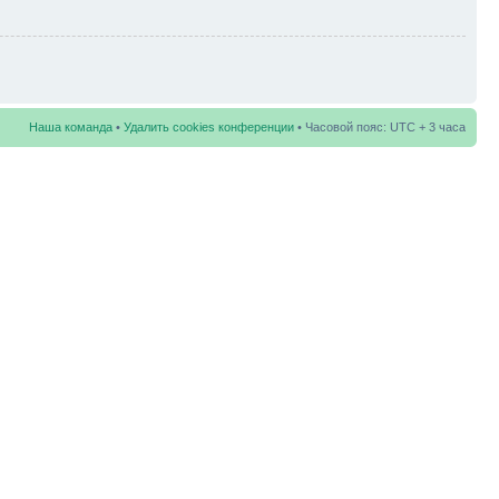
Наша команда
•
Удалить cookies конференции
• Часовой пояс: UTC + 3 часа