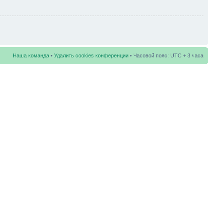
Наша команда
•
Удалить cookies конференции
• Часовой пояс: UTC + 3 часа