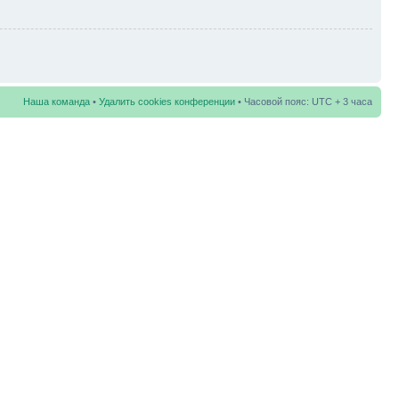
Наша команда
•
Удалить cookies конференции
• Часовой пояс: UTC + 3 часа