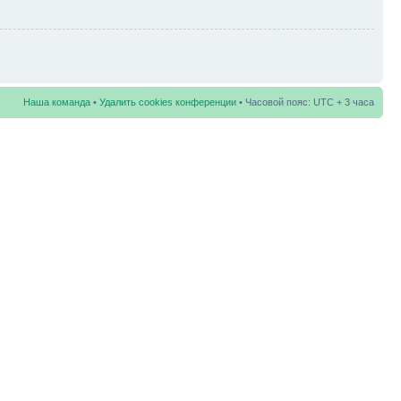
Наша команда
•
Удалить cookies конференции
• Часовой пояс: UTC + 3 часа