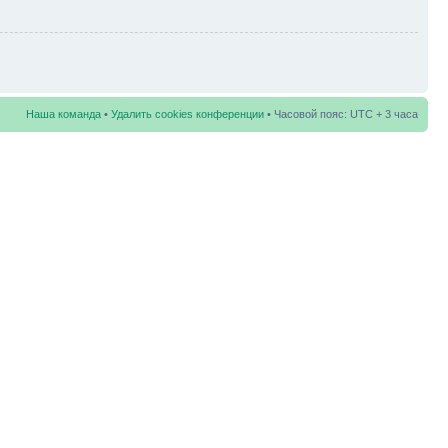
Наша команда
•
Удалить cookies конференции
• Часовой пояс: UTC + 3 часа