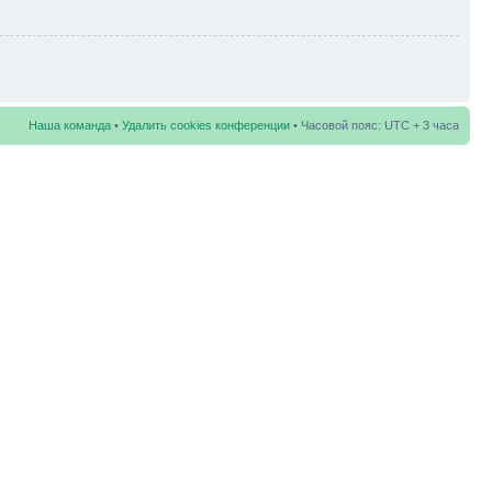
Наша команда
•
Удалить cookies конференции
• Часовой пояс: UTC + 3 часа