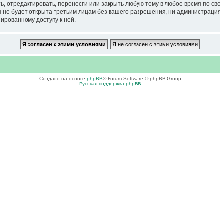
тредактировать, перенести или закрыть любую тему в любое время по своем
ия не будет открыта третьим лицам без вашего разрешения, ни администра
нированному доступу к ней.
Создано на основе
phpBB
® Forum Software © phpBB Group
Русская поддержка phpBB