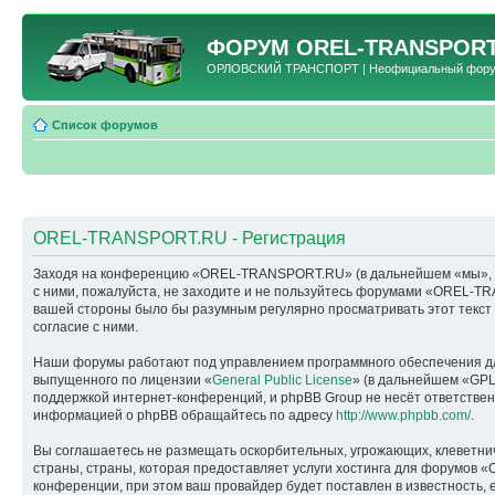
ФОРУМ
OREL-TRANSPORT
ОРЛОВСКИЙ ТРАНСПОРТ | Неофициальный форум 
Список форумов
OREL-TRANSPORT.RU - Регистрация
Заходя на конференцию «OREL-TRANSPORT.RU» (в дальнейшем «мы», «наш
с ними, пожалуйста, не заходите и не пользуйтесь форумами «OREL-TR
вашей стороны было бы разумным регулярно просматривать этот текс
согласие с ними.
Наши форумы работают под управлением программного обеспечения дл
выпущенного по лицензии «
General Public License
» (в дальнейшем «GPL
поддержкой интернет-конференций, и phpBB Group не несёт ответствен
информацией о phpBB обращайтесь по адресу
http://www.phpbb.com/
.
Вы соглашаетесь не размещать оскорбительных, угрожающих, клеветни
страны, страны, которая предоставляет услуги хостинга для форумо
конференции, при этом ваш провайдер будет поставлен в известность, 