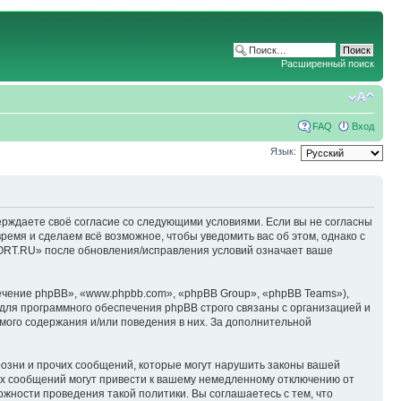
Расширенный поиск
FAQ
Вход
Язык:
ерждаете своё согласие со следующими условиями. Если вы не согласны
емя и сделаем всё возможное, чтобы уведомить вас об этом, однако с
ORT.RU» после обновления/исправления условий означает ваше
чение phpBB», «www.phpbb.com», «phpBB Group», «phpBB Teams»),
для программного обеспечения phpBB строго связаны с организацией и
мого содержания и/или поведения в них. За дополнительной
озни и прочих сообщений, которые могут нарушить законы вашей
х сообщений могут привести к вашему немедленному отключению от
ожности проведения такой политики. Вы соглашаетесь с тем, что