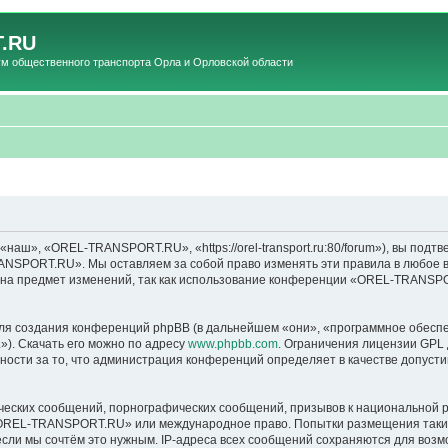
.RU
общественного транспорта Орла и Орловской области
», «OREL-TRANSPORT.RU», «https://orel-transport.ru:80/forum»), вы подтв
ANSPORT.RU». Мы оставляем за собой право изменять эти правила в любое вр
т на предмет изменений, так как использование конференции «OREL-TRANSP
я создания конференций phpBB (в дальнейшем «они», «программное обеспе
»). Скачать его можно по адресу
www.phpbb.com
. Ограничения лицензии GPL 
ности за то, что администрация конференций определяет в качестве допусти
ческих сообщений, порнографических сообщений, призывов к национальной р
в «OREL-TRANSPORT.RU» или международное право. Попытки размещения таки
если мы сочтём это нужным. IP-адреса всех сообщений сохраняются для возм