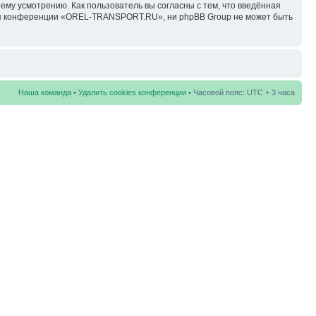
у усмотрению. Как пользователь вы согласны с тем, что введённая
ция конференции «OREL-TRANSPORT.RU», ни phpBB Group не может быть
Наша команда
•
Удалить cookies конференции
• Часовой пояс: UTC + 3 часа