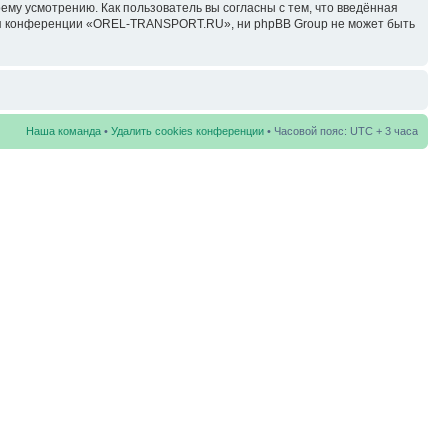
у усмотрению. Как пользователь вы согласны с тем, что введённая
ция конференции «OREL-TRANSPORT.RU», ни phpBB Group не может быть
Наша команда
•
Удалить cookies конференции
• Часовой пояс: UTC + 3 часа