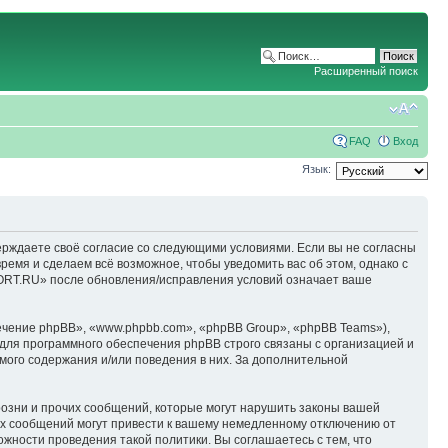
Расширенный поиск
FAQ
Вход
Язык:
ерждаете своё согласие со следующими условиями. Если вы не согласны
емя и сделаем всё возможное, чтобы уведомить вас об этом, однако с
ORT.RU» после обновления/исправления условий означает ваше
чение phpBB», «www.phpbb.com», «phpBB Group», «phpBB Teams»),
для программного обеспечения phpBB строго связаны с организацией и
мого содержания и/или поведения в них. За дополнительной
озни и прочих сообщений, которые могут нарушить законы вашей
х сообщений могут привести к вашему немедленному отключению от
ожности проведения такой политики. Вы соглашаетесь с тем, что