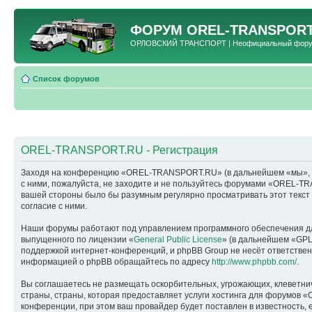
ФОРУМ
OREL-TRANSPORT
ОРЛОВСКИЙ ТРАНСПОРТ | Неофициальный форум 
Список форумов
OREL-TRANSPORT.RU - Регистрация
Заходя на конференцию «OREL-TRANSPORT.RU» (в дальнейшем «мы», «наш
с ними, пожалуйста, не заходите и не пользуйтесь форумами «OREL-TR
вашей стороны было бы разумным регулярно просматривать этот текс
согласие с ними.
Наши форумы работают под управлением программного обеспечения дл
выпущенного по лицензии «
General Public License
» (в дальнейшем «GPL
поддержкой интернет-конференций, и phpBB Group не несёт ответствен
информацией о phpBB обращайтесь по адресу
http://www.phpbb.com/
.
Вы соглашаетесь не размещать оскорбительных, угрожающих, клеветни
страны, страны, которая предоставляет услуги хостинга для форумо
конференции, при этом ваш провайдер будет поставлен в известность, 