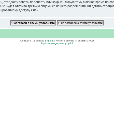
тредактировать, перенести или закрыть любую тему в любое время по своем
ия не будет открыта третьим лицам без вашего разрешения, ни администра
нированному доступу к ней.
Создано на основе
phpBB
® Forum Software © phpBB Group
Русская поддержка phpBB