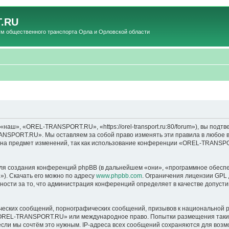
.RU
общественного транспорта Орла и Орловской области
», «OREL-TRANSPORT.RU», «https://orel-transport.ru:80/forum»), вы подтв
ANSPORT.RU». Мы оставляем за собой право изменять эти правила в любое вр
т на предмет изменений, так как использование конференции «OREL-TRANSP
я создания конференций phpBB (в дальнейшем «они», «программное обеспе
»). Скачать его можно по адресу
www.phpbb.com
. Ограничения лицензии GPL 
ности за то, что администрация конференций определяет в качестве допусти
ческих сообщений, порнографических сообщений, призывов к национальной р
в «OREL-TRANSPORT.RU» или международное право. Попытки размещения таки
если мы сочтём это нужным. IP-адреса всех сообщений сохраняются для возм