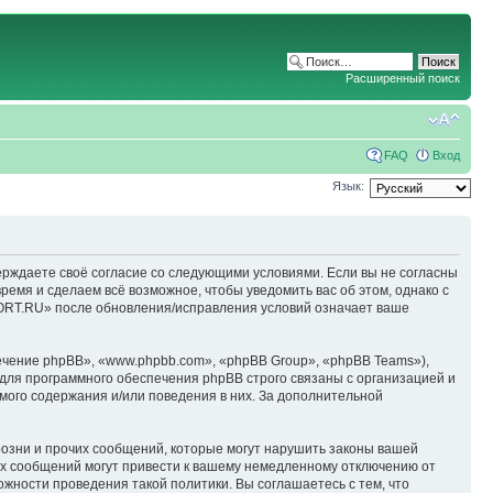
Расширенный поиск
FAQ
Вход
Язык:
ерждаете своё согласие со следующими условиями. Если вы не согласны
емя и сделаем всё возможное, чтобы уведомить вас об этом, однако с
ORT.RU» после обновления/исправления условий означает ваше
чение phpBB», «www.phpbb.com», «phpBB Group», «phpBB Teams»),
для программного обеспечения phpBB строго связаны с организацией и
мого содержания и/или поведения в них. За дополнительной
озни и прочих сообщений, которые могут нарушить законы вашей
х сообщений могут привести к вашему немедленному отключению от
ожности проведения такой политики. Вы соглашаетесь с тем, что