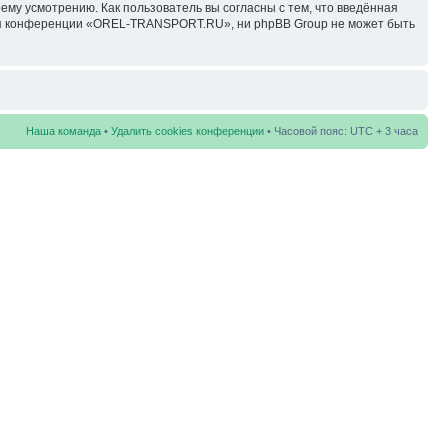
у усмотрению. Как пользователь вы согласны с тем, что введённая
ция конференции «OREL-TRANSPORT.RU», ни phpBB Group не может быть
Наша команда
•
Удалить cookies конференции
• Часовой пояс: UTC + 3 часа