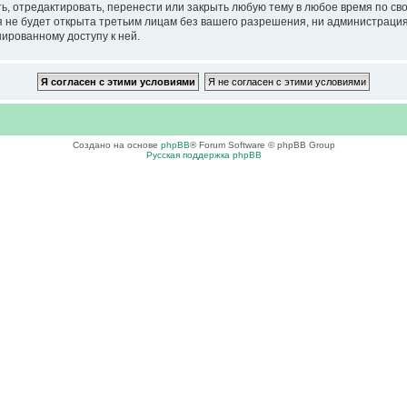
тредактировать, перенести или закрыть любую тему в любое время по своем
ия не будет открыта третьим лицам без вашего разрешения, ни администра
нированному доступу к ней.
Создано на основе
phpBB
® Forum Software © phpBB Group
Русская поддержка phpBB