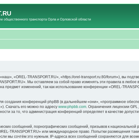
.RU
общественного транспорта Орла и Орловской области
», «OREL-TRANSPORT.RU», «https://orel-transport.ru:80/forum»), вы подтв
ANSPORT.RU». Мы оставляем за собой право изменять эти правила в любое вр
т на предмет изменений, так как использование конференции «OREL-TRANSP
я создания конференций phpBB (в дальнейшем «они», «программное обеспе
»). Скачать его можно по адресу
www.phpbb.com
. Ограничения лицензии GPL 
ности за то, что администрация конференций определяет в качестве допусти
ческих сообщений, порнографических сообщений, призывов к национальной р
в «OREL-TRANSPORT.RU» или международное право. Попытки размещения таки
если мы сочтём это нужным. IP-адреса всех сообщений сохраняются для возм