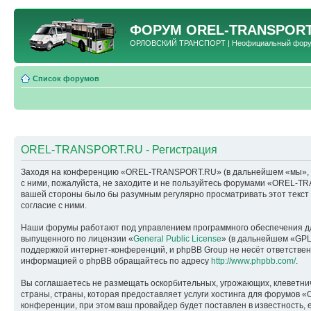
ФОРУМ
OREL-TRANSPORT
ОРЛОВСКИЙ ТРАНСПОРТ | Неофициальный форум 
Список форумов
OREL-TRANSPORT.RU - Регистрация
Заходя на конференцию «OREL-TRANSPORT.RU» (в дальнейшем «мы», «наш
с ними, пожалуйста, не заходите и не пользуйтесь форумами «OREL-TR
вашей стороны было бы разумным регулярно просматривать этот текс
согласие с ними.
Наши форумы работают под управлением программного обеспечения дл
выпущенного по лицензии «
General Public License
» (в дальнейшем «GPL
поддержкой интернет-конференций, и phpBB Group не несёт ответствен
информацией о phpBB обращайтесь по адресу
http://www.phpbb.com/
.
Вы соглашаетесь не размещать оскорбительных, угрожающих, клеветни
страны, страны, которая предоставляет услуги хостинга для форумо
конференции, при этом ваш провайдер будет поставлен в известность, 