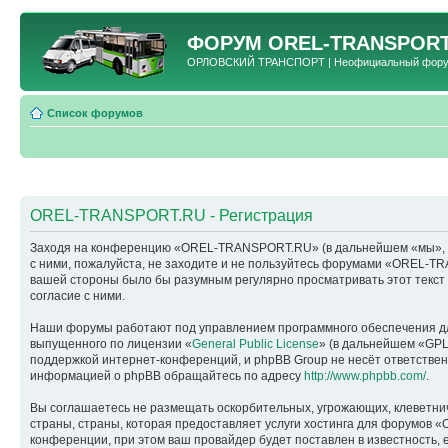
ФОРУМ
OREL-TRANSPORT
ОРЛОВСКИЙ ТРАНСПОРТ | Неофициальный форум 
Список форумов
OREL-TRANSPORT.RU - Регистрация
Заходя на конференцию «OREL-TRANSPORT.RU» (в дальнейшем «мы», «наш
с ними, пожалуйста, не заходите и не пользуйтесь форумами «OREL-TR
вашей стороны было бы разумным регулярно просматривать этот текс
согласие с ними.
Наши форумы работают под управлением программного обеспечения дл
выпущенного по лицензии «
General Public License
» (в дальнейшем «GPL
поддержкой интернет-конференций, и phpBB Group не несёт ответствен
информацией о phpBB обращайтесь по адресу
http://www.phpbb.com/
.
Вы соглашаетесь не размещать оскорбительных, угрожающих, клеветни
страны, страны, которая предоставляет услуги хостинга для форумо
конференции, при этом ваш провайдер будет поставлен в известность, 