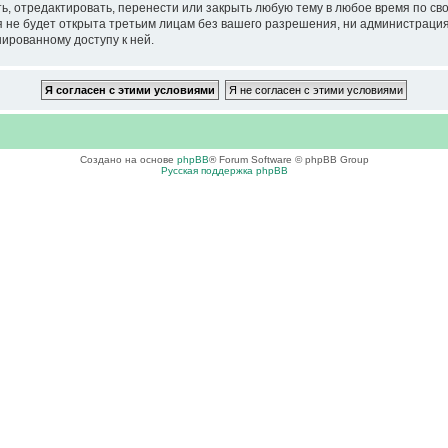
тредактировать, перенести или закрыть любую тему в любое время по своем
ия не будет открыта третьим лицам без вашего разрешения, ни администра
нированному доступу к ней.
Создано на основе
phpBB
® Forum Software © phpBB Group
Русская поддержка phpBB