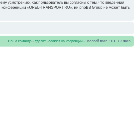
у усмотрению. Как пользователь вы согласны с тем, что введённая
ция конференции «OREL-TRANSPORT.RU», ни phpBB Group не может быть
Наша команда
•
Удалить cookies конференции
• Часовой пояс: UTC + 3 часа