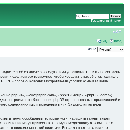
Расширенный поиск
FAQ
Вход
Язык:
ерждаете своё согласие со следующими условиями. Если вы не согласны
емя и сделаем всё возможное, чтобы уведомить вас об этом, однако с
ORT.RU» после обновления/исправления условий означает ваше
чение phpBB», «www.phpbb.com», «phpBB Group», «phpBB Teams»),
для программного обеспечения phpBB строго связаны с организацией и
мого содержания и/или поведения в них. За дополнительной
озни и прочих сообщений, которые могут нарушить законы вашей
х сообщений могут привести к вашему немедленному отключению от
ожности проведения такой политики. Вы соглашаетесь с тем, что