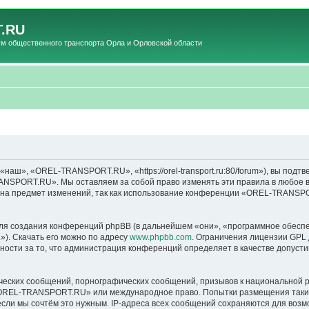
.RU
общественного транспорта Орла и Орловской области
», «OREL-TRANSPORT.RU», «https://orel-transport.ru:80/forum»), вы подтв
ANSPORT.RU». Мы оставляем за собой право изменять эти правила в любое вр
т на предмет изменений, так как использование конференции «OREL-TRANSP
я создания конференций phpBB (в дальнейшем «они», «программное обеспе
»). Скачать его можно по адресу
www.phpbb.com
. Ограничения лицензии GPL 
ности за то, что администрация конференций определяет в качестве допусти
ческих сообщений, порнографических сообщений, призывов к национальной р
в «OREL-TRANSPORT.RU» или международное право. Попытки размещения таки
если мы сочтём это нужным. IP-адреса всех сообщений сохраняются для возм