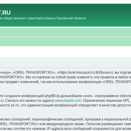
.RU
общественного транспорта Орла и Орловской области
», «OREL-TRANSPORT.RU», «https://orel-transport.ru:80/forum»), вы подтв
ANSPORT.RU». Мы оставляем за собой право изменять эти правила в любое вр
т на предмет изменений, так как использование конференции «OREL-TRANSP
я создания конференций phpBB (в дальнейшем «они», «программное обеспе
»). Скачать его можно по адресу
www.phpbb.com
. Ограничения лицензии GPL 
ности за то, что администрация конференций определяет в качестве допусти
ческих сообщений, порнографических сообщений, призывов к национальной р
в «OREL-TRANSPORT.RU» или международное право. Попытки размещения таки
если мы сочтём это нужным. IP-адреса всех сообщений сохраняются для возм