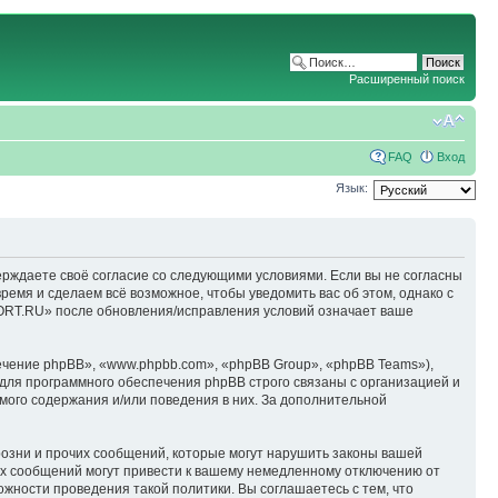
Расширенный поиск
FAQ
Вход
Язык:
ерждаете своё согласие со следующими условиями. Если вы не согласны
емя и сделаем всё возможное, чтобы уведомить вас об этом, однако с
ORT.RU» после обновления/исправления условий означает ваше
чение phpBB», «www.phpbb.com», «phpBB Group», «phpBB Teams»),
для программного обеспечения phpBB строго связаны с организацией и
мого содержания и/или поведения в них. За дополнительной
озни и прочих сообщений, которые могут нарушить законы вашей
х сообщений могут привести к вашему немедленному отключению от
ожности проведения такой политики. Вы соглашаетесь с тем, что