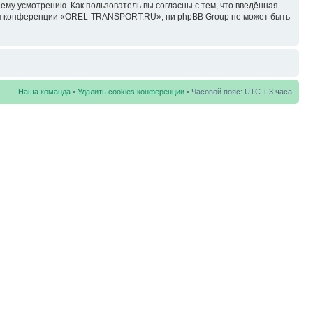
у усмотрению. Как пользователь вы согласны с тем, что введённая
ция конференции «OREL-TRANSPORT.RU», ни phpBB Group не может быть
Наша команда
•
Удалить cookies конференции
• Часовой пояс: UTC + 3 часа