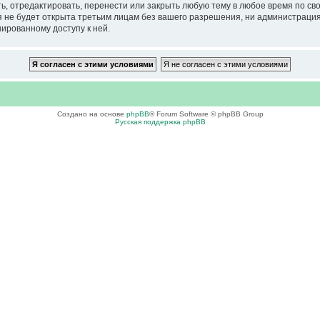
тредактировать, перенести или закрыть любую тему в любое время по своем
ия не будет открыта третьим лицам без вашего разрешения, ни администра
нированному доступу к ней.
Создано на основе
phpBB
® Forum Software © phpBB Group
Русская поддержка phpBB