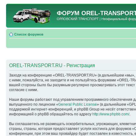
ФОРУМ
OREL-TRANSPORT
ОРЛОВСКИЙ ТРАНСПОРТ | Неофициальный форум 
Список форумов
OREL-TRANSPORT.RU - Регистрация
Заходя на конференцию «OREL-TRANSPORT.RU» (в дальнейшем «мы», «наш
с ними, пожалуйста, не заходите и не пользуйтесь форумами «OREL-TR
вашей стороны было бы разумным регулярно просматривать этот текс
согласие с ними.
Наши форумы работают под управлением программного обеспечения дл
выпущенного по лицензии «
General Public License
» (в дальнейшем «GPL
поддержкой интернет-конференций, и phpBB Group не несёт ответствен
информацией о phpBB обращайтесь по адресу
http://www.phpbb.com/
.
Вы соглашаетесь не размещать оскорбительных, угрожающих, клеветни
страны, страны, которая предоставляет услуги хостинга для форумо
конференции, при этом ваш провайдер будет поставлен в известность, 