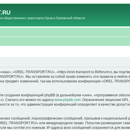
.RU
общественного транспорта Орла и Орловской области
», «OREL-TRANSPORT.RU», «https://orel-transport.ru:80/forum»), вы подтв
ANSPORT.RU». Мы оставляем за собой право изменять эти правила в любое вр
т на предмет изменений, так как использование конференции «OREL-TRANSP
я создания конференций phpBB (в дальнейшем «они», «программное обеспе
»). Скачать его можно по адресу
www.phpbb.com
. Ограничения лицензии GPL 
ности за то, что администрация конференций определяет в качестве допусти
ческих сообщений, порнографических сообщений, призывов к национальной р
в «OREL-TRANSPORT.RU» или международное право. Попытки размещения таки
если мы сочтём это нужным. IP-адреса всех сообщений сохраняются для возм