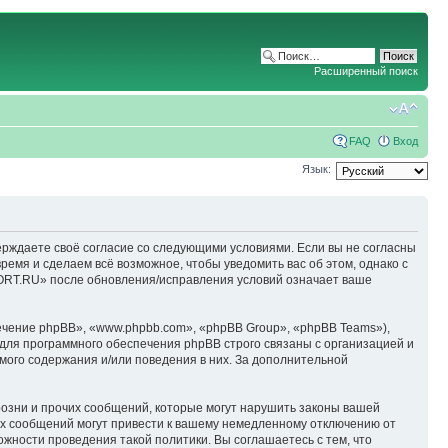
Расширенный поиск
FAQ
Вход
Язык:
ерждаете своё согласие со следующими условиями. Если вы не согласны
емя и сделаем всё возможное, чтобы уведомить вас об этом, однако с
ORT.RU» после обновления/исправления условий означает ваше
чение phpBB», «www.phpbb.com», «phpBB Group», «phpBB Teams»),
для программного обеспечения phpBB строго связаны с организацией и
мого содержания и/или поведения в них. За дополнительной
озни и прочих сообщений, которые могут нарушить законы вашей
х сообщений могут привести к вашему немедленному отключению от
ожности проведения такой политики. Вы соглашаетесь с тем, что