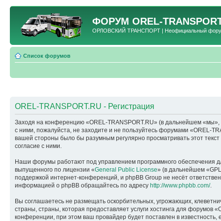
ФОРУМ
OREL-TRANSPORT
ОРЛОВСКИЙ ТРАНСПОРТ | Неофициальный форум 
Список форумов
OREL-TRANSPORT.RU - Регистрация
Заходя на конференцию «OREL-TRANSPORT.RU» (в дальнейшем «мы», «наш
с ними, пожалуйста, не заходите и не пользуйтесь форумами «OREL-TR
вашей стороны было бы разумным регулярно просматривать этот текс
согласие с ними.
Наши форумы работают под управлением программного обеспечения дл
выпущенного по лицензии «
General Public License
» (в дальнейшем «GPL
поддержкой интернет-конференций, и phpBB Group не несёт ответствен
информацией о phpBB обращайтесь по адресу
http://www.phpbb.com/
.
Вы соглашаетесь не размещать оскорбительных, угрожающих, клеветни
страны, страны, которая предоставляет услуги хостинга для форумо
конференции, при этом ваш провайдер будет поставлен в известность, 