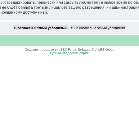
тредактировать, перенести или закрыть любую тему в любое время по своем
ия не будет открыта третьим лицам без вашего разрешения, ни администра
нированному доступу к ней.
Создано на основе
phpBB
® Forum Software © phpBB Group
Русская поддержка phpBB