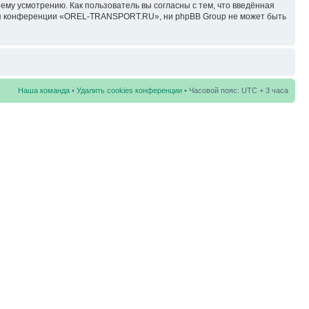
у усмотрению. Как пользователь вы согласны с тем, что введённая
ция конференции «OREL-TRANSPORT.RU», ни phpBB Group не может быть
Наша команда
•
Удалить cookies конференции
• Часовой пояс: UTC + 3 часа