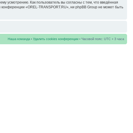
у усмотрению. Как пользователь вы согласны с тем, что введённая
ция конференции «OREL-TRANSPORT.RU», ни phpBB Group не может быть
Наша команда
•
Удалить cookies конференции
• Часовой пояс: UTC + 3 часа