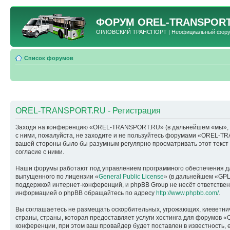
ФОРУМ
OREL-TRANSPORT
ОРЛОВСКИЙ ТРАНСПОРТ | Неофициальный форум 
Список форумов
OREL-TRANSPORT.RU - Регистрация
Заходя на конференцию «OREL-TRANSPORT.RU» (в дальнейшем «мы», «наш
с ними, пожалуйста, не заходите и не пользуйтесь форумами «OREL-TR
вашей стороны было бы разумным регулярно просматривать этот текс
согласие с ними.
Наши форумы работают под управлением программного обеспечения дл
выпущенного по лицензии «
General Public License
» (в дальнейшем «GPL
поддержкой интернет-конференций, и phpBB Group не несёт ответствен
информацией о phpBB обращайтесь по адресу
http://www.phpbb.com/
.
Вы соглашаетесь не размещать оскорбительных, угрожающих, клеветни
страны, страны, которая предоставляет услуги хостинга для форумо
конференции, при этом ваш провайдер будет поставлен в известность, 