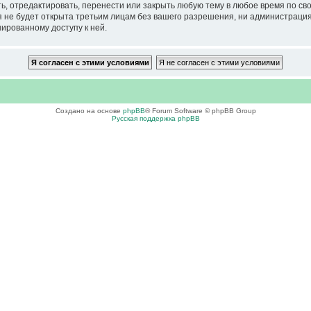
тредактировать, перенести или закрыть любую тему в любое время по своем
ия не будет открыта третьим лицам без вашего разрешения, ни администра
нированному доступу к ней.
Создано на основе
phpBB
® Forum Software © phpBB Group
Русская поддержка phpBB