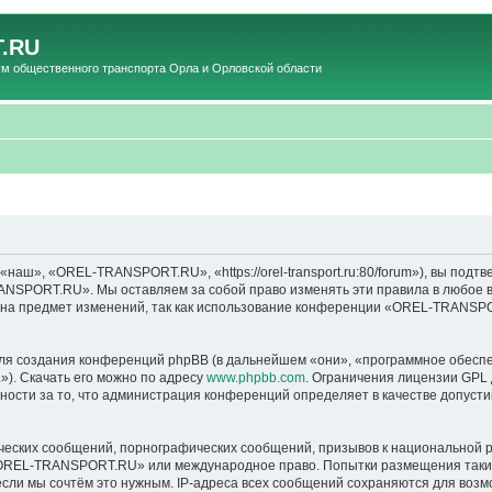
.RU
общественного транспорта Орла и Орловской области
», «OREL-TRANSPORT.RU», «https://orel-transport.ru:80/forum»), вы подтв
ANSPORT.RU». Мы оставляем за собой право изменять эти правила в любое вр
т на предмет изменений, так как использование конференции «OREL-TRANSP
я создания конференций phpBB (в дальнейшем «они», «программное обеспе
»). Скачать его можно по адресу
www.phpbb.com
. Ограничения лицензии GPL 
ности за то, что администрация конференций определяет в качестве допусти
ческих сообщений, порнографических сообщений, призывов к национальной р
в «OREL-TRANSPORT.RU» или международное право. Попытки размещения таки
если мы сочтём это нужным. IP-адреса всех сообщений сохраняются для возм