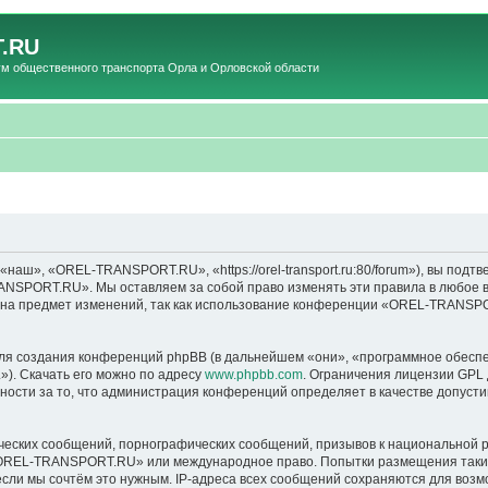
.RU
общественного транспорта Орла и Орловской области
», «OREL-TRANSPORT.RU», «https://orel-transport.ru:80/forum»), вы подтв
ANSPORT.RU». Мы оставляем за собой право изменять эти правила в любое вр
т на предмет изменений, так как использование конференции «OREL-TRANSP
я создания конференций phpBB (в дальнейшем «они», «программное обеспе
»). Скачать его можно по адресу
www.phpbb.com
. Ограничения лицензии GPL 
ности за то, что администрация конференций определяет в качестве допусти
ческих сообщений, порнографических сообщений, призывов к национальной р
в «OREL-TRANSPORT.RU» или международное право. Попытки размещения таки
если мы сочтём это нужным. IP-адреса всех сообщений сохраняются для возм