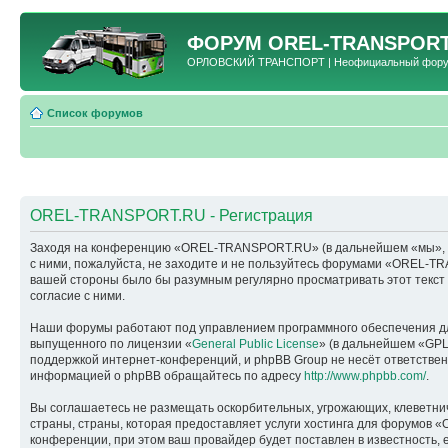
ФОРУМ
OREL-TRANSPORT
ОРЛОВСКИЙ ТРАНСПОРТ | Неофициальный форум 
Список форумов
OREL-TRANSPORT.RU - Регистрация
Заходя на конференцию «OREL-TRANSPORT.RU» (в дальнейшем «мы», «наш
с ними, пожалуйста, не заходите и не пользуйтесь форумами «OREL-TR
вашей стороны было бы разумным регулярно просматривать этот текс
согласие с ними.
Наши форумы работают под управлением программного обеспечения дл
выпущенного по лицензии «
General Public License
» (в дальнейшем «GPL
поддержкой интернет-конференций, и phpBB Group не несёт ответствен
информацией о phpBB обращайтесь по адресу
http://www.phpbb.com/
.
Вы соглашаетесь не размещать оскорбительных, угрожающих, клеветни
страны, страны, которая предоставляет услуги хостинга для форумо
конференции, при этом ваш провайдер будет поставлен в известность, 