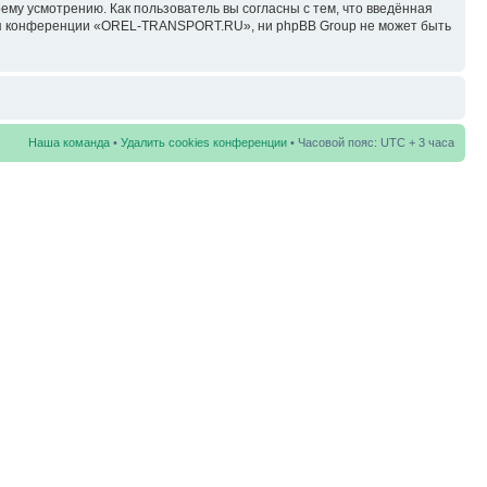
у усмотрению. Как пользователь вы согласны с тем, что введённая
ция конференции «OREL-TRANSPORT.RU», ни phpBB Group не может быть
Наша команда
•
Удалить cookies конференции
• Часовой пояс: UTC + 3 часа