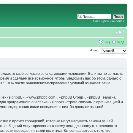
Расширенный поиск
FAQ
Вход
Язык:
ерждаете своё согласие со следующими условиями. Если вы не согласны
емя и сделаем всё возможное, чтобы уведомить вас об этом, однако с
ORT.RU» после обновления/исправления условий означает ваше
чение phpBB», «www.phpbb.com», «phpBB Group», «phpBB Teams»),
для программного обеспечения phpBB строго связаны с организацией и
мого содержания и/или поведения в них. За дополнительной
озни и прочих сообщений, которые могут нарушить законы вашей
х сообщений могут привести к вашему немедленному отключению от
ожности проведения такой политики. Вы соглашаетесь с тем, что