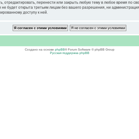
тредактировать, перенести или закрыть любую тему в любое время по своем
ия не будет открыта третьим лицам без вашего разрешения, ни администра
нированному доступу к ней.
Создано на основе
phpBB
® Forum Software © phpBB Group
Русская поддержка phpBB