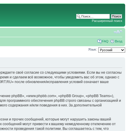
Расширенный поиск
FAQ
Вход
Язык:
ерждаете своё согласие со следующими условиями. Если вы не согласны
емя и сделаем всё возможное, чтобы уведомить вас об этом, однако с
ORT.RU» после обновления/исправления условий означает ваше
чение phpBB», «www.phpbb.com», «phpBB Group», «phpBB Teams»),
для программного обеспечения phpBB строго связаны с организацией и
мого содержания и/или поведения в них. За дополнительной
озни и прочих сообщений, которые могут нарушить законы вашей
х сообщений могут привести к вашему немедленному отключению от
ожности проведения такой политики. Вы соглашаетесь с тем, что