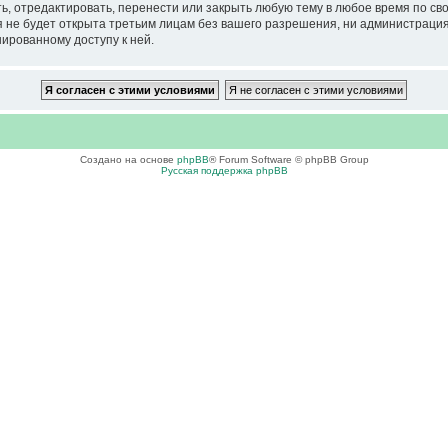
тредактировать, перенести или закрыть любую тему в любое время по своем
ия не будет открыта третьим лицам без вашего разрешения, ни администра
нированному доступу к ней.
Создано на основе
phpBB
® Forum Software © phpBB Group
Русская поддержка phpBB