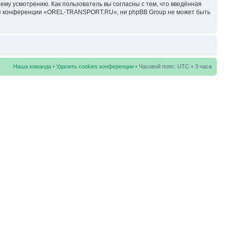
у усмотрению. Как пользователь вы согласны с тем, что введённая
ция конференции «OREL-TRANSPORT.RU», ни phpBB Group не может быть
Наша команда
•
Удалить cookies конференции
• Часовой пояс: UTC + 3 часа