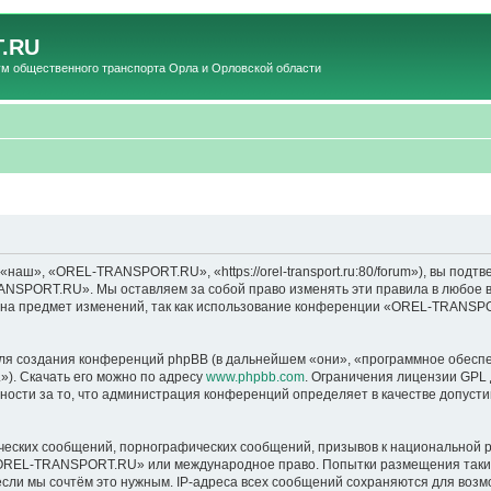
.RU
общественного транспорта Орла и Орловской области
», «OREL-TRANSPORT.RU», «https://orel-transport.ru:80/forum»), вы подтв
ANSPORT.RU». Мы оставляем за собой право изменять эти правила в любое вр
т на предмет изменений, так как использование конференции «OREL-TRANSP
я создания конференций phpBB (в дальнейшем «они», «программное обеспе
»). Скачать его можно по адресу
www.phpbb.com
. Ограничения лицензии GPL 
ности за то, что администрация конференций определяет в качестве допусти
ческих сообщений, порнографических сообщений, призывов к национальной р
в «OREL-TRANSPORT.RU» или международное право. Попытки размещения таки
если мы сочтём это нужным. IP-адреса всех сообщений сохраняются для возм