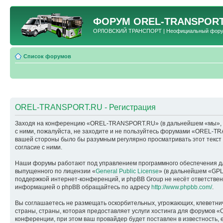
ФОРУМ
OREL-TRANSPORT
ОРЛОВСКИЙ ТРАНСПОРТ | Неофициальный форум 
Список форумов
OREL-TRANSPORT.RU - Регистрация
Заходя на конференцию «OREL-TRANSPORT.RU» (в дальнейшем «мы», «наш
с ними, пожалуйста, не заходите и не пользуйтесь форумами «OREL-TR
вашей стороны было бы разумным регулярно просматривать этот текс
согласие с ними.
Наши форумы работают под управлением программного обеспечения дл
выпущенного по лицензии «
General Public License
» (в дальнейшем «GPL
поддержкой интернет-конференций, и phpBB Group не несёт ответствен
информацией о phpBB обращайтесь по адресу
http://www.phpbb.com/
.
Вы соглашаетесь не размещать оскорбительных, угрожающих, клеветни
страны, страны, которая предоставляет услуги хостинга для форумо
конференции, при этом ваш провайдер будет поставлен в известность, 