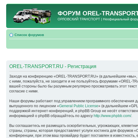
ФОРУМ
OREL-TRANSPORT
ОРЛОВСКИЙ ТРАНСПОРТ | Неофициальный форум 
Список форумов
OREL-TRANSPORT.RU - Регистрация
Заходя на конференцию «OREL-TRANSPORT.RU» (в дальнейшем «мы», «наш
с ними, пожалуйста, не заходите и не пользуйтесь форумами «OREL-TR
вашей стороны было бы разумным регулярно просматривать этот текс
согласие с ними.
Наши форумы работают под управлением программного обеспечения дл
выпущенного по лицензии «
General Public License
» (в дальнейшем «GPL
поддержкой интернет-конференций, и phpBB Group не несёт ответствен
информацией о phpBB обращайтесь по адресу
http://www.phpbb.com/
.
Вы соглашаетесь не размещать оскорбительных, угрожающих, клеветни
страны, страны, которая предоставляет услуги хостинга для форумо
конференции, при этом ваш провайдер будет поставлен в известность, 