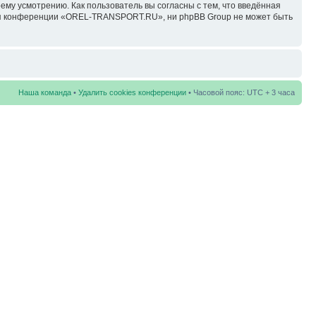
у усмотрению. Как пользователь вы согласны с тем, что введённая
ция конференции «OREL-TRANSPORT.RU», ни phpBB Group не может быть
Наша команда
•
Удалить cookies конференции
• Часовой пояс: UTC + 3 часа