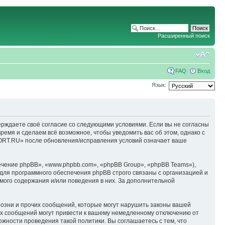
Расширенный поиск
FAQ
Вход
Язык:
ерждаете своё согласие со следующими условиями. Если вы не согласны
емя и сделаем всё возможное, чтобы уведомить вас об этом, однако с
ORT.RU» после обновления/исправления условий означает ваше
чение phpBB», «www.phpbb.com», «phpBB Group», «phpBB Teams»),
для программного обеспечения phpBB строго связаны с организацией и
мого содержания и/или поведения в них. За дополнительной
озни и прочих сообщений, которые могут нарушить законы вашей
х сообщений могут привести к вашему немедленному отключению от
ожности проведения такой политики. Вы соглашаетесь с тем, что