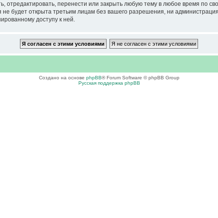
тредактировать, перенести или закрыть любую тему в любое время по своем
ия не будет открыта третьим лицам без вашего разрешения, ни администра
нированному доступу к ней.
Создано на основе
phpBB
® Forum Software © phpBB Group
Русская поддержка phpBB