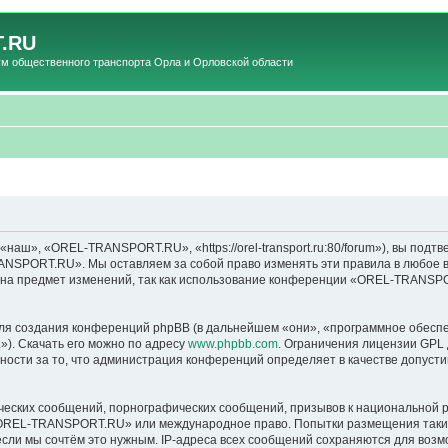
.RU
общественного транспорта Орла и Орловской области
», «OREL-TRANSPORT.RU», «https://orel-transport.ru:80/forum»), вы подтв
ANSPORT.RU». Мы оставляем за собой право изменять эти правила в любое вр
т на предмет изменений, так как использование конференции «OREL-TRANSP
я создания конференций phpBB (в дальнейшем «они», «программное обеспе
»). Скачать его можно по адресу
www.phpbb.com
. Ограничения лицензии GPL 
ности за то, что администрация конференций определяет в качестве допусти
ческих сообщений, порнографических сообщений, призывов к национальной р
в «OREL-TRANSPORT.RU» или международное право. Попытки размещения таки
если мы сочтём это нужным. IP-адреса всех сообщений сохраняются для возм