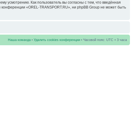
у усмотрению. Как пользователь вы согласны с тем, что введённая
ция конференции «OREL-TRANSPORT.RU», ни phpBB Group не может быть
Наша команда
•
Удалить cookies конференции
• Часовой пояс: UTC + 3 часа