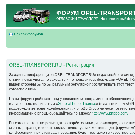
ФОРУМ
OREL-TRANSPORT
ОРЛОВСКИЙ ТРАНСПОРТ | Неофициальный форум 
Список форумов
OREL-TRANSPORT.RU - Регистрация
Заходя на конференцию «OREL-TRANSPORT.RU» (в дальнейшем «мы», «наш
с ними, пожалуйста, не заходите и не пользуйтесь форумами «OREL-TR
вашей стороны было бы разумным регулярно просматривать этот текс
согласие с ними.
Наши форумы работают под управлением программного обеспечения дл
выпущенного по лицензии «
General Public License
» (в дальнейшем «GPL
поддержкой интернет-конференций, и phpBB Group не несёт ответствен
информацией о phpBB обращайтесь по адресу
http://www.phpbb.com/
.
Вы соглашаетесь не размещать оскорбительных, угрожающих, клеветни
страны, страны, которая предоставляет услуги хостинга для форумо
конференции, при этом ваш провайдер будет поставлен в известность, 