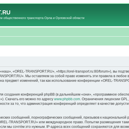
.RU
общественного транспорта Орла и Орловской области
», «OREL-TRANSPORT.RU», «https://orel-transport.ru:80/forum»), вы подтв
ANSPORT.RU». Мы оставляем за собой право изменять эти правила в любое вр
т на предмет изменений, так как использование конференции «OREL-TRANSP
я создания конференций phpBB (в дальнейшем «они», «программное обеспе
»). Скачать его можно по адресу
www.phpbb.com
. Ограничения лицензии GPL 
ности за то, что администрация конференций определяет в качестве допусти
ческих сообщений, порнографических сообщений, призывов к национальной р
в «OREL-TRANSPORT.RU» или международное право. Попытки размещения таки
если мы сочтём это нужным. IP-адреса всех сообщений сохраняются для возм