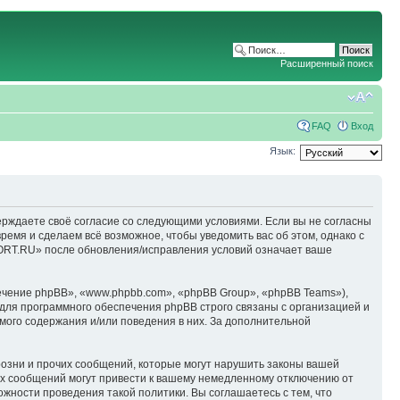
Расширенный поиск
FAQ
Вход
Язык:
ерждаете своё согласие со следующими условиями. Если вы не согласны
емя и сделаем всё возможное, чтобы уведомить вас об этом, однако с
ORT.RU» после обновления/исправления условий означает ваше
чение phpBB», «www.phpbb.com», «phpBB Group», «phpBB Teams»),
для программного обеспечения phpBB строго связаны с организацией и
мого содержания и/или поведения в них. За дополнительной
озни и прочих сообщений, которые могут нарушить законы вашей
х сообщений могут привести к вашему немедленному отключению от
ожности проведения такой политики. Вы соглашаетесь с тем, что