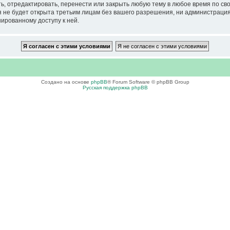
тредактировать, перенести или закрыть любую тему в любое время по своем
ия не будет открыта третьим лицам без вашего разрешения, ни администра
нированному доступу к ней.
Создано на основе
phpBB
® Forum Software © phpBB Group
Русская поддержка phpBB