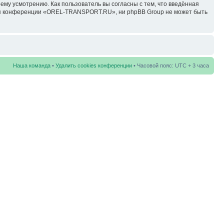
у усмотрению. Как пользователь вы согласны с тем, что введённая
ция конференции «OREL-TRANSPORT.RU», ни phpBB Group не может быть
Наша команда
•
Удалить cookies конференции
• Часовой пояс: UTC + 3 часа