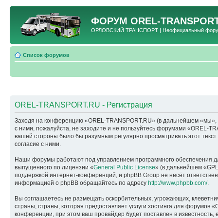
ФОРУМ
OREL-TRANSPORT
ОРЛОВСКИЙ ТРАНСПОРТ | Неофициальный форум 
Список форумов
OREL-TRANSPORT.RU - Регистрация
Заходя на конференцию «OREL-TRANSPORT.RU» (в дальнейшем «мы», «наш
с ними, пожалуйста, не заходите и не пользуйтесь форумами «OREL-TR
вашей стороны было бы разумным регулярно просматривать этот текс
согласие с ними.
Наши форумы работают под управлением программного обеспечения дл
выпущенного по лицензии «
General Public License
» (в дальнейшем «GPL
поддержкой интернет-конференций, и phpBB Group не несёт ответствен
информацией о phpBB обращайтесь по адресу
http://www.phpbb.com/
.
Вы соглашаетесь не размещать оскорбительных, угрожающих, клеветни
страны, страны, которая предоставляет услуги хостинга для форумо
конференции, при этом ваш провайдер будет поставлен в известность, 