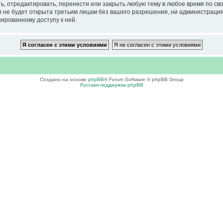
тредактировать, перенести или закрыть любую тему в любое время по своем
ия не будет открыта третьим лицам без вашего разрешения, ни администра
нированному доступу к ней.
Создано на основе
phpBB
® Forum Software © phpBB Group
Русская поддержка phpBB