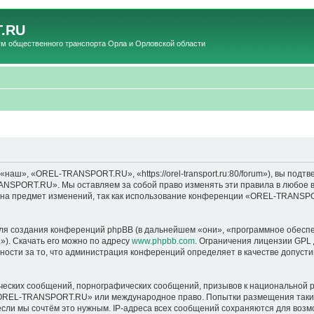
.RU
общественного транспорта Орла и Орловской области
», «OREL-TRANSPORT.RU», «https://orel-transport.ru:80/forum»), вы подтв
ANSPORT.RU». Мы оставляем за собой право изменять эти правила в любое вр
т на предмет изменений, так как использование конференции «OREL-TRANSP
я создания конференций phpBB (в дальнейшем «они», «программное обеспе
»). Скачать его можно по адресу
www.phpbb.com
. Ограничения лицензии GPL 
ности за то, что администрация конференций определяет в качестве допусти
ческих сообщений, порнографических сообщений, призывов к национальной р
в «OREL-TRANSPORT.RU» или международное право. Попытки размещения таки
если мы сочтём это нужным. IP-адреса всех сообщений сохраняются для возм