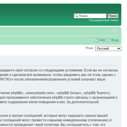
Расширенный поиск
FAQ
Вход
Язык:
ерждаете своё согласие со следующими условиями. Если вы не согласны
емя и сделаем всё возможное, чтобы уведомить вас об этом, однако с
ORT.RU» после обновления/исправления условий означает ваше
чение phpBB», «www.phpbb.com», «phpBB Group», «phpBB Teams»),
для программного обеспечения phpBB строго связаны с организацией и
мого содержания и/или поведения в них. За дополнительной
озни и прочих сообщений, которые могут нарушить законы вашей
х сообщений могут привести к вашему немедленному отключению от
ожности проведения такой политики. Вы соглашаетесь с тем, что